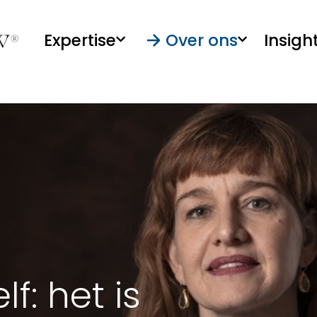
Expertise
Over ons
Insigh
f: het is