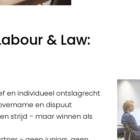
Labour & Law:
ef en individueel ontslagrecht
e, overname en dispuut
en strijd – maar winnen als
rtner – geen juniors, geen