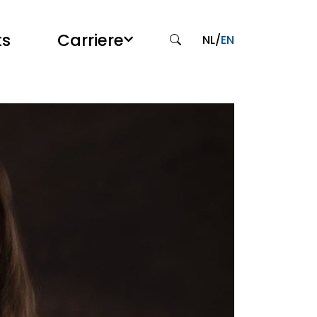
ts
Carriere
NL
/
EN