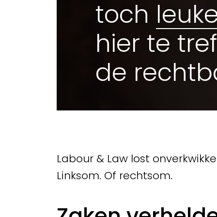
toch
leuke
hier te tre
de rechtb
Labour & Law lost onverkwikkel
Linksom. Of rechtsom.
Zaken verhelder