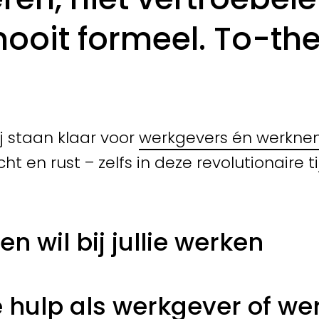
nooit formeel. To-th
j staan klaar voor
werkgevers én werkne
ht en rust – zelfs in deze revolutionaire 
n wil bij jullie werken
he hulp als werkgever of w