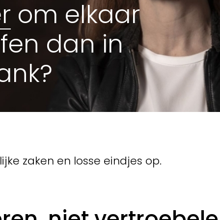
r
om elkaar
ffen dan in
ank?
ijke zaken en losse eindjes op.
en, niet vertroebelen