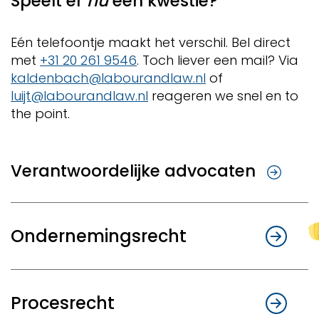
Speelt er
nu
een kwestie?
Eén telefoontje maakt het verschil. Bel direct
met
+31 20 261 9546
. Toch liever een mail? Via
kaldenbach@labourandlaw.nl
of
luijt@labourandlaw.nl
reageren we snel en to
the point.
Verantwoordelijke advocaten
Ondernemingsrecht
Het runnen van een onderneming vraagt om
een strategische partner die vooruitkijkt,
Procesrecht
risico’s beheerst en tot het uiterste gaat om